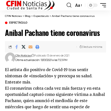
Aa
Font
Resizer
CFIN Noticias
>
Blog
>
Espectáculo
>
Anibal Pachano tiene coronavirus
ESPECTÁCULO
Anibal Pachano tiene coronavirus
3 lectura mínima
Cfin Noticias
Publicado 13 de enero de 2021
Última actualización: 13/01/2021 a las 7:23 PM
El artista dio positivo de Covid-19 tras sentir
síntomas de «insolación» y preocupa su salud.
Enterate más.
El coronavirus cobra cada vez más fuerza y en esta
oportunidad capturó como siguiente víctima a Aníbal
Pachano, quien anunció el mediodía de este
miércoles que luego de sentir una especie de