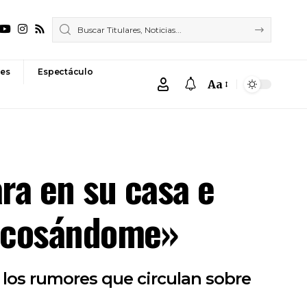
es
Espectáculo
Aa
Font
Resizer
ra en su casa e
 acosándome»
 los rumores que circulan sobre