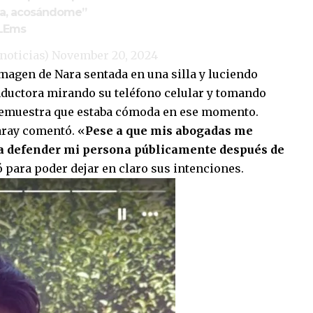
ada, acosándome”
KLEms
noticias)
November 20, 2024
magen de Nara sentada en una silla y luciendo
onductora mirando su teléfono celular y tomando
l demuestra que estaba cómoda en ese momento.
saray comentó. «
Pese a que mis abogadas me
ara defender mi persona públicamente después de
 para poder dejar en claro sus intenciones.