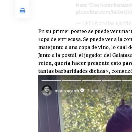
Nara: “Dos horas instal
pic.twitter.com/h60eQ
— CFIN Noticias (@cfin
En su primer posteo se puede ver una i
ropa de entrecasa. Se puede ver a la c
mate junto a una copa de vino, lo cua
Junto a la postal, el jugador del Galata
reten, quería hacer presente esto p
tantas barbaridades dichas
«, comenzó