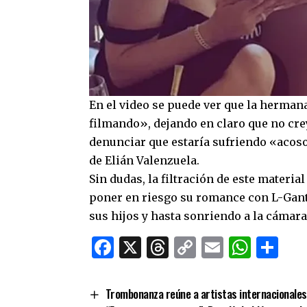
En el video se puede ver que la hermana
filmando», dejando en claro que no cre
denunciar que estaría sufriendo «acoso
de Elián Valenzuela.
Sin dudas, la filtración de este materi
poner en riesgo su romance con L-Gante
sus hijos y hasta sonriendo a la cámara
Facebook
X
Threads
Copy
Email
What
Co
Link
Trombonanza reúne a artistas internacionales y