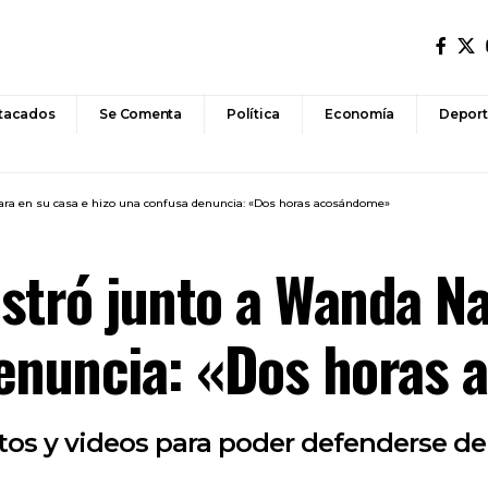
tacados
Se Comenta
Política
Economía
Deport
ara en su casa e hizo una confusa denuncia: «Dos horas acosándome»
stró junto a Wanda Na
denuncia: «Dos horas
tos y videos para poder defenderse de