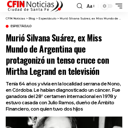
Aa
Font
Resizer
CFIN Noticias
>
Blog
>
Espectáculo
>
Murió Silvana Suárez, ex Miss Mundo de Argentina que protagonizó un tenso cruce con Mirtha Legrand en televisión
ESPECTÁCULO
Murió Silvana Suárez, ex Miss
Mundo de Argentina que
protagonizó un tenso cruce con
Mirtha Legrand en televisión
Tenía 64 años y vivía en la localidad serrana de Nono,
en Córdoba. Le habían diagnosticado un cáncer. Fue
ganadora del 28° certamen internacional en 1978 y
estuvo casada con Julio Ramos, dueño de Ámbito
Financiero, con quien tuvo dos hijos