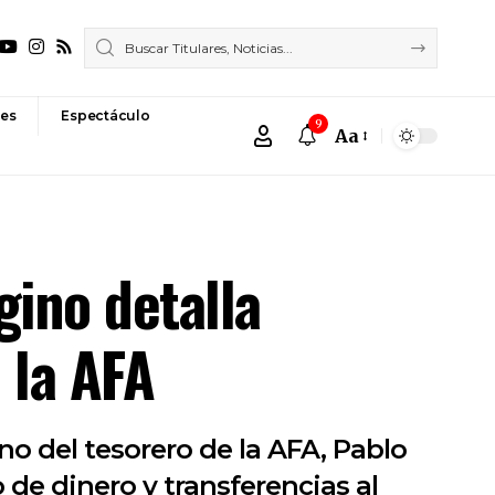
es
Espectáculo
9
Aa
Font
Resizer
gino detalla
 la AFA
o del tesorero de la AFA, Pablo
de dinero y transferencias al