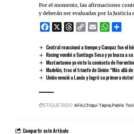
Por el momento, las afirmaciones conte
y deberán ser evaluadas por la Justicia 
Facebook
X
Threads
Copy
Email
What
Co
Link
Central reaccionó a tiempo y Campaz fue el hér
Racing vendió a Santiago Sosa y ya busca a s
Mastantuono ya viste la camiseta de Fiorentin
Madelón, tras el triunfo de Unión: “Más allá d
Unión venció a Lanús y logró su primera victor
ETIQUETADO:
AFA
Chiqui Tapia
Pablo Tov
Compartir este Artículo