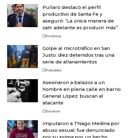
Pullaro destacó el perfil
productivo de Santa Fe y
aseguró: “La única manera de
salir adelante es producir más”
Provincia
Golpe al microtráfico en San
Justo: diez detenidos tras una
serie de allanamientos
Policiales
Asesinaron a balazos a un
hombre en plena calle en barrio
General López: buscan al
atacante
Sucesos
Imputaron a Thiago Medina por
abuso sexual: fue denunciado
por su prima por un hecho