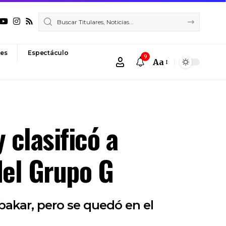
es
Espectáculo
9
Aa
Font
Resizer
 clasificó a
del Grupo G
bakar, pero se quedó en el