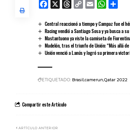
Facebook
X
Threads
Copy
Email
What
Co
Link
Central reaccionó a tiempo y Campaz fue el hér
Racing vendió a Santiago Sosa y ya busca a s
Mastantuono ya viste la camiseta de Fiorentin
Madelón, tras el triunfo de Unión: “Más allá d
Unión venció a Lanús y logró su primera victor
ETIQUETADO:
Brasil
camerun
Qatar 2022
Compartir este Artículo
ARTÍCULO ANTERIOR