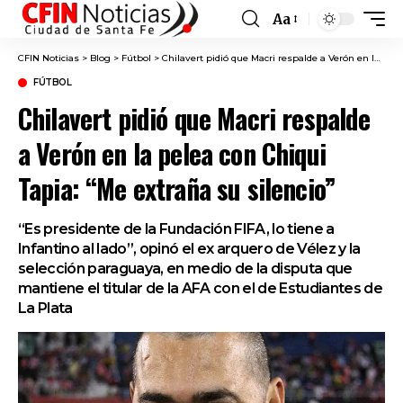
Aa
Font
Resizer
CFIN Noticias
>
Blog
>
Fútbol
>
Chilavert pidió que Macri respalde a Verón en la pelea con Chiqui Tapia: “Me extraña su silencio”
FÚTBOL
Chilavert pidió que Macri respalde
a Verón en la pelea con Chiqui
Tapia: “Me extraña su silencio”
“Es presidente de la Fundación FIFA, lo tiene a
Infantino al lado”, opinó el ex arquero de Vélez y la
selección paraguaya, en medio de la disputa que
mantiene el titular de la AFA con el de Estudiantes de
La Plata