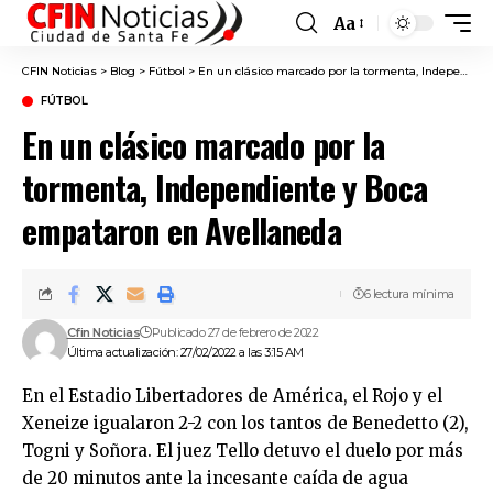
Aa
Font
Resizer
CFIN Noticias
>
Blog
>
Fútbol
>
En un clásico marcado por la tormenta, Independiente y Boca empataron en Avellaneda
FÚTBOL
En un clásico marcado por la
tormenta, Independiente y Boca
empataron en Avellaneda
6 lectura mínima
Cfin Noticias
Publicado 27 de febrero de 2022
Última actualización: 27/02/2022 a las 3:15 AM
En el Estadio Libertadores de América, el Rojo y el
Xeneize igualaron 2-2 con los tantos de Benedetto (2),
Togni y Soñora. El juez Tello detuvo el duelo por más
de 20 minutos ante la incesante caída de agua