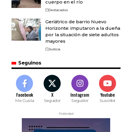
cuerpo en el río
Destacados
Geriátrico de barrio Nuevo
Horizonte: imputaron a la dueña
por la situación de siete adultos
mayores
Justicia
Seguinos
Facebook
X
Instagram
Youtube
Me Gusta
Seguidor
Seguidor
Suscribir
- Publicidad -