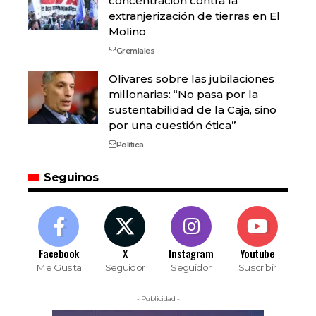
concentración contra la
extranjerización de tierras en El
Molino
Gremiales
Olivares sobre las jubilaciones
millonarias: “No pasa por la
sustentabilidad de la Caja, sino
por una cuestión ética”
Política
Seguinos
Facebook
X
Instagram
Youtube
Me Gusta
Seguidor
Seguidor
Suscribir
- Publicidad -