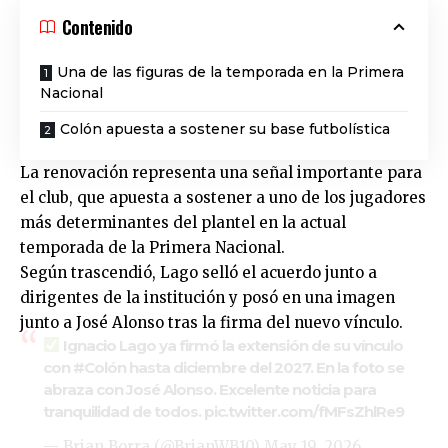
Contenido
Una de las figuras de la temporada en la Primera
Nacional
Colón apuesta a sostener su base futbolística
La renovación representa una señal importante para
el club, que apuesta a sostener a uno de los jugadores
más determinantes del plantel en la actual
temporada de la
Primera Naciona
l.
Según trascendió, Lago selló el acuerdo junto a
dirigentes de la institución y posó en una imagen
junto a José Alonso tras la firma del nuevo vínculo.
Ignacio Lago ya firmó la extensión de su vínculo
con
#Colón
hasta diciembre del 2027. En la foto se
abraza con José Alonso. Excelente noticia para
tranquilidad de todos.
pic.twitter.com/fMFsZhlRe9
— Brian Borra (@BrianWB10)
May 19, 2026