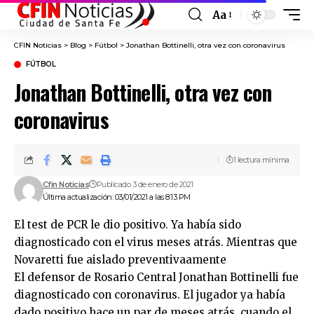
Aa
Font
Resizer
CFIN Noticias
>
Blog
>
Fútbol
>
Jonathan Bottinelli, otra vez con coronavirus
FÚTBOL
Jonathan Bottinelli, otra vez con
coronavirus
1 lectura mínima
Cfin Noticias
Publicado 3 de enero de 2021
Última actualización: 03/01/2021 a las 8:13 PM
El test de PCR le dio positivo. Ya había sido
diagnosticado con el virus meses atrás. Mientras que
Novaretti fue aislado preventivaamente
El defensor de Rosario Central Jonathan Bottinelli fue
diagnosticado con coronavirus. El jugador ya había
dado positivo hace un par de meses atrás, cuando el