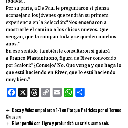
todavía
”.
Por su parte, a De Paul le preguntaron si piensa
aconsejar a los jóvenes que tendrán su primera
experiencia en la Selección:“
Nos enseñaron a
mostrarle el camino a los chicos nuevos. Que
vengan, que la rompan toda y se queden muchos
años.
”
En ese sentido, también le consultaron si guiará
a
Franco Mastantuono
, figura de River convocado
por Scaloni:“
¿Consejo? No. Que venga y que haga lo
que está haciendo en River, que lo está haciendo
muy bien.
”
Facebook
X
Threads
Copy
Email
WhatsApp
Comparti
Link
Boca y Vélez empataron 1-1 en Parque Patricios por el Torneo
Clausura
River perdió con Tigre y profundizó su crisis: suma seis