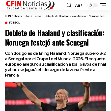
Aa
Font
Resizer
CFIN Noticias
>
Blog
>
Fútbol
>
Doblete de Haaland y clasificación: Noruega festejó ante Senegal
FÚTBOL
Doblete de Haaland y clasificación:
Noruega festejó ante Senegal
Con dos goles de Erling Haaland, Noruega superó 3-2
a Senegal por el Grupo I del Mundial 2026. El conjunto
europeo aseguró su clasificación a los 16avos de final
y ahora se jugará el liderazgo de la zona frente a
Francia.