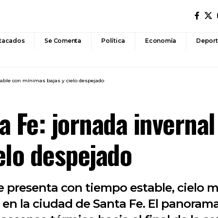
tacados
Se Comenta
Política
Economía
Deport
table con mínimas bajas y cielo despejado
a Fe: jornada invernal
elo despejado
se presenta con tiempo estable, cielo
 en la ciudad de Santa Fe. El panoram