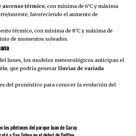
e ascenso térmico
, con mínima de 6°C y máxima
norte/noreste, favoreciendo el aumento de
iento térmico, con mínima de 8°C y máxima de
ominio de momentos soleados.
mana
 del lunes, los modelos meteorológicos anticipan el
río
, que podría generar
lluvias de variada
es del pronóstico para conocer la evolución del
sApp
mpartir
n los piletones del parque Juan de Garay
rotó a San Telmo en el debut de Delfino