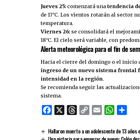
Jueves 25:
comenzará una
tendencia d
de 17°C. Los vientos rotarán al sector 
temperatura.
Viernes 26:
se consolidará el mejoram
18°C. El cielo será variable, con pred
Alerta meteorológica para el fin de se
Hacia el cierre del domingo o el inicio
ingreso de un nuevo sistema frontal f
intensidad en la región
.
Se recomienda seguir las actualizacion
sistema.
Facebook
X
Threads
Copy
Email
What
Co
Link
Hallaron muerto a un adolescente de 13 años e
Una victoria para empezar de nuevo: Colón der