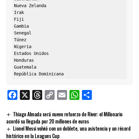
Nueva Zelanda

Irak

Fiji

Gambia

Senegal

Túnez

Nigeria

Estados Unidos

Honduras

Guatemala

República Dominicana
Facebook
X
Threads
Copy
Email
WhatsApp
Comparti
Link
Thiago Almada será nuevo refuerzo de River: el Millonario
acordó su llegada por 20 millones de euros
Lionel Messi volvió con un doblete, una asistencia y un récord
histórico en la Leagues Cup