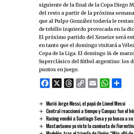
siguiente de la final de la Copa Diego 
del resto a partir de la próxima semana
que al Pulpo González todavía le resta
de tobillo izquierdo provocada en la dic
El próximo partido del Xeneize será es
en tanto que el domingo visitará a Véle
Copa de la Liga. El domingo 14 de marzo
Superclásico del fútbol argentino: los
puntos en juego.
Facebook
X
Threads
Copy
Email
What
Co
Link
Murió Jorge Messi, el papá de Lionel Messi
Central reaccionó a tiempo y Campaz fue el hér
Racing vendió a Santiago Sosa y ya busca a s
Mastantuono ya viste la camiseta de Fiorentin
Madelón, tras el triunfo de Unión: “Más allá d