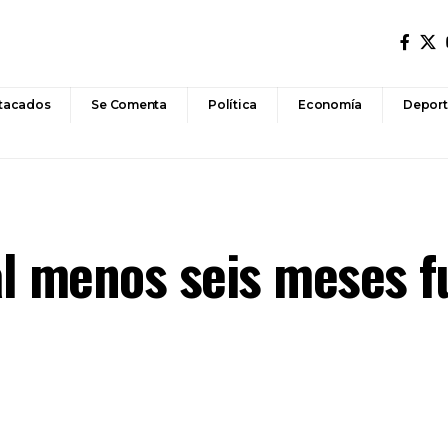
tacados
Se Comenta
Política
Economía
Deport
 al menos seis meses f