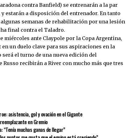
Maradona contra Banfield) se entrenarán a la par
 y estarán a disposición del entrenador. En tanto
n algunas semanas de rehabilitación por una lesión
ha final contra el Taladro.
te miércoles ante Claypole por la Copa Argentina,
z en un duelo clave para sus aspiraciones en la
 será el turno de una nueva edición del
 de Russo recibirán a River con mucho más que tres
sApp
mpartir
oe: asistencia, gol y ovación en el Gigante
u reemplazante en Gremio
a: “Tenía muchas ganas de llegar”
e los puntos me gusta que el equipo está creciendo”