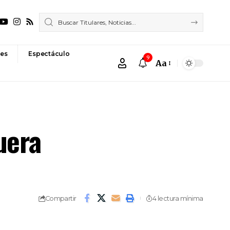
es
Espectáculo
9
Aa
Font
Resizer
uera
Compartir
4 lectura mínima