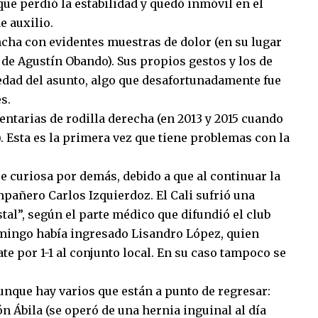
que perdió la estabilidad y quedó inmóvil en el
 auxilio.
ancha con evidentes muestras de dolor (en su lugar
de Agustín Obando). Sus propios gestos y los de
edad del asunto, algo que desafortunadamente fue
s.
entarias de rodilla derecha (en 2013 y 2015 cuando
). Esta es la primera vez que tiene problemas con la
ue curiosa por demás, debido a que al continuar la
añero Carlos Izquierdoz. El Cali sufrió una
tal”, según el parte médico que difundió el club
omingo había ingresado Lisandro López, quien
ate por 1-1 al conjunto local. En su caso tampoco se
nque hay varios que están a punto de regresar:
 Ábila (se operó de una hernia inguinal al día