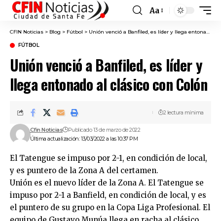
Aa
Font
Resizer
CFIN Noticias
>
Blog
>
Fútbol
>
Unión venció a Banfiled, es líder y llega entonado al clásico con Colón
FÚTBOL
Unión venció a Banfiled, es líder y
llega entonado al clásico con Colón
2 lectura mínima
Cfin Noticias
Publicado 13 de marzo de 2022
Última actualización: 13/03/2022 a las 10:37 PM
El Tatengue se impuso por 2-1, en condición de local,
y es puntero de la Zona A del certamen.
Unión es el nuevo líder de la Zona A. El Tatengue se
impuso por 2-1 a Banfield, en condición de local, y es
el puntero de su grupo en la Copa Liga Profesional. El
equipo de Gustavo Munúa llega en racha al clásico