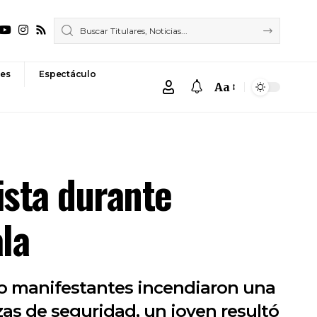
es
Espectáculo
Aa
Font
Resizer
ista durante
ala
do manifestantes incendiaron una
as de seguridad, un joven resultó