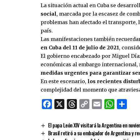
La situación actual en Cuba se desarrol
social
, marcada por la escasez de com
problemas han afectado el transporte, 
país.
Las manifestaciones también recuerdan 
en Cuba del 11 de julio de 2021
, consid
El gobierno encabezado por Miguel Díaz‑
económicas al embargo internacional, 
medidas urgentes para garantizar ser
En este escenario,
los recientes distur
complejidad del momento que atraviesa
Facebook
X
Threads
Copy
Email
What
Co
Link
El papa León XIV visitará la Argentina en novi
Brasil retiró a su embajador de Argentina y red