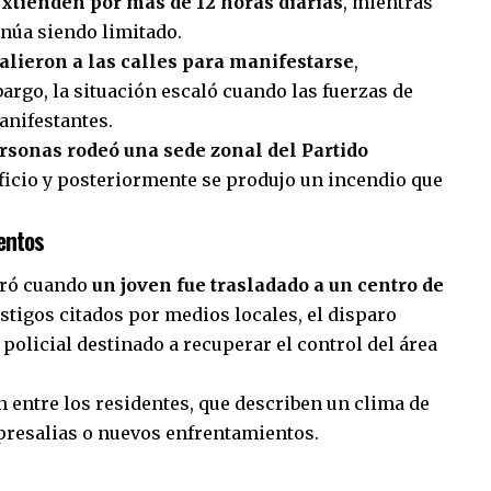
xtienden por más de 12 horas diarias
, mientras
inúa siendo limitado.
alieron a las calles para manifestarse
,
argo, la situación escaló cuando las fuerzas de
anifestantes.
rsonas rodeó una sede zonal del Partido
dificio y posteriormente se produjo un incendio que
entos
tró cuando
un joven fue trasladado a un centro de
estigos citados por medios locales, el disparo
policial destinado a recuperar el control del área
entre los residentes, que describen un clima de
epresalias o nuevos enfrentamientos.