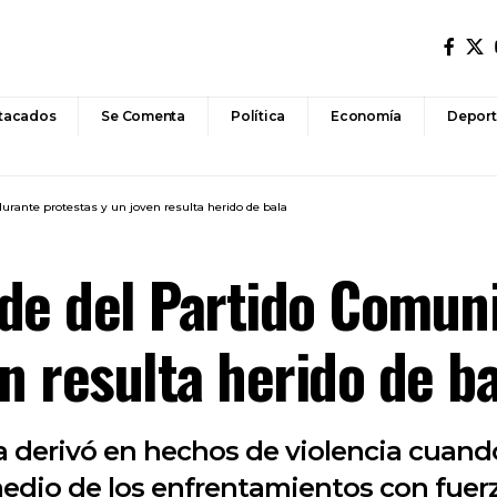
tacados
Se Comenta
Política
Economía
Deport
urante protestas y un joven resulta herido de bala
de del Partido Comun
n resulta herido de b
a derivó en hechos de violencia cuan
edio de los enfrentamientos con fuerz