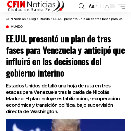
Aa
Font
Resizer
CFIN Noticias
>
Blog
>
Mundo
>
EE.UU. presentó un plan de tres fases para Venezuela y anticipó que influirá en las decisiones del gobierno interino
MUNDO
EE.UU. presentó un plan de tres
fases para Venezuela y anticipó que
influirá en las decisiones del
gobierno interino
Estados Unidos detalló una hoja de ruta en tres
etapas para Venezuela tras la caída de Nicolás
Maduro. El plan incluye estabilización, recuperación
económica y transición política, bajo supervisión
directa de Washington.