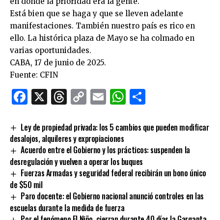
en donde la prioridad era la gente.
Está bien que se haga y que se lleven adelante
manifestaciones. También nuestro país es rico en
ello. La histórica plaza de Mayo se ha colmado en
varias oportunidades.
CABA, 17 de junio de 2025.
Fuente: CFIN
Facebook
X
Threads
Copy
Email
WhatsApp
Comparti
Link
Ley de propiedad privada: los 5 cambios que pueden modificar
desalojos, alquileres y expropiaciones
Acuerdo entre el Gobierno y los prácticos: suspenden la
desregulación y vuelven a operar los buques
Fuerzas Armadas y seguridad federal recibirán un bono único
de $50 mil
Paro docente: el Gobierno nacional anunció controles en las
escuelas durante la medida de fuerza
Por el fenómeno El Niño, cierran durante 40 días la Garganta