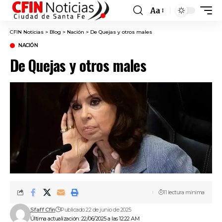
Aa
Font
Resizer
CFIN Noticias
>
Blog
>
Nación
>
De Quejas y otros males
NACIÓN
De Quejas y otros males
11 lectura mínima
Sfaff Cfin
Publicado 22 de junio de 2025
Última actualización: 22/06/2025 a las 12:22 AM