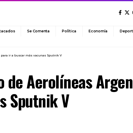
tacados
Se Comenta
Política
Economía
Deport
s para ir a buscar más vacunas Sputnik V
o de Aerolíneas Argent
s Sputnik V