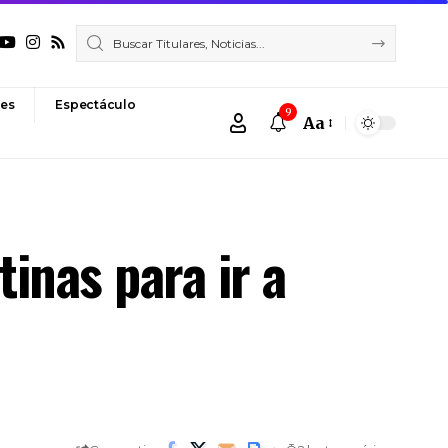
es
Espectáculo
9
Aa
Font
Resizer
inas para ir a