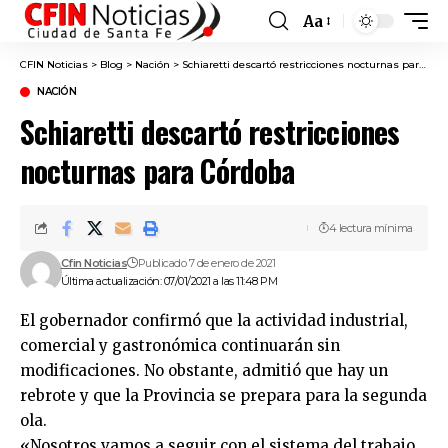
Aa
Font
Resizer
CFIN Noticias
>
Blog
>
Nación
>
Schiaretti descartó restricciones nocturnas para Córdoba
NACIÓN
Schiaretti descartó restricciones
nocturnas para Córdoba
4 lectura mínima
Cfin Noticias
Publicado 7 de enero de 2021
Última actualización: 07/01/2021 a las 11:48 PM
El gobernador confirmó que la actividad industrial,
comercial y gastronómica continuarán sin
modificaciones. No obstante, admitió que hay un
rebrote y que la Provincia se prepara para la segunda
ola.
«Nosotros vamos a seguir con el sistema del trabajo