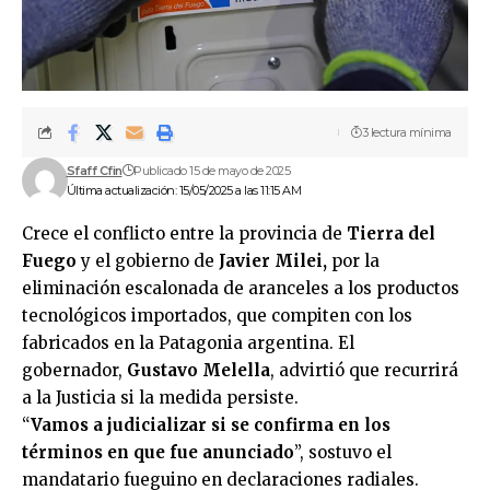
3 lectura mínima
Sfaff Cfin
Publicado 15 de mayo de 2025
Última actualización: 15/05/2025 a las 11:15 AM
Crece el conflicto entre la provincia de
Tierra del
Fuego
y el gobierno de
Javier Milei,
por la
eliminación escalonada de aranceles a los productos
tecnológicos importados, que compiten con los
fabricados en la Patagonia argentina. El
gobernador,
Gustavo Melella
, advirtió que recurrirá
a la Justicia si la medida persiste.
“
Vamos a judicializar si se confirma en los
términos en que fue anunciado
”, sostuvo el
mandatario fueguino en declaraciones radiales.