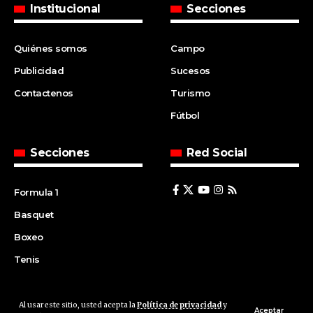
Institucional
Secciones
Quiénes somos
Campo
Publicidad
Sucesos
Contactenos
Turismo
Fútbol
Secciones
Red Social
Formula 1
Basquet
Boxeo
Tenis
Al usar este sitio, usted acepta la
Política de privacidad
y
© 2008 | Agencia Cfin.com.ar - Santa Fe - Argentina | All rights
Aceptar