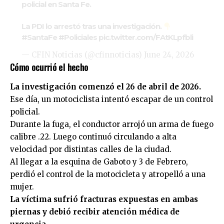
policial en Santa Fe.
La PDI lo arrestó tras una investigación.
#SantaFe
#Policiales
pic.twitter.com/FAtKLpfbli
— CFIN Noticias (@cfinnoticias)
June 24, 2026
Cómo ocurrió el hecho
La investigación comenzó el 26 de abril de 2026.
Ese día, un motociclista intentó escapar de un control
policial.
Durante la fuga, el conductor arrojó un arma de fuego
calibre .22. Luego continuó circulando a alta
velocidad por distintas calles de la ciudad.
Al llegar a la esquina de Gaboto y 3 de Febrero,
perdió el control de la motocicleta y atropelló a una
mujer.
La víctima sufrió fracturas expuestas en ambas
piernas y debió recibir atención médica de