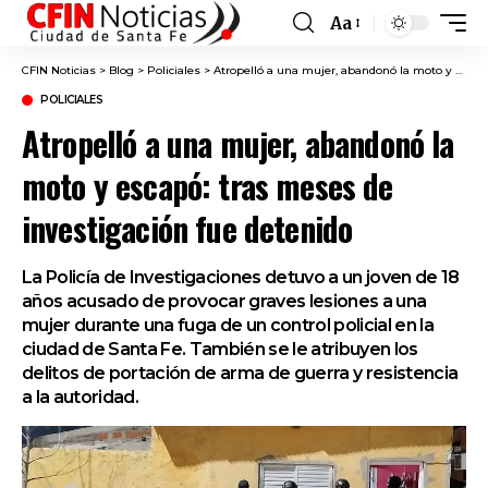
Aa
Font
Resizer
CFIN Noticias
>
Blog
>
Policiales
>
Atropelló a una mujer, abandonó la moto y escapó: tras meses de investigación fue detenido
POLICIALES
Atropelló a una mujer, abandonó la
moto y escapó: tras meses de
investigación fue detenido
La Policía de Investigaciones detuvo a un joven de 18
años acusado de provocar graves lesiones a una
mujer durante una fuga de un control policial en la
ciudad de Santa Fe. También se le atribuyen los
delitos de portación de arma de guerra y resistencia
a la autoridad.