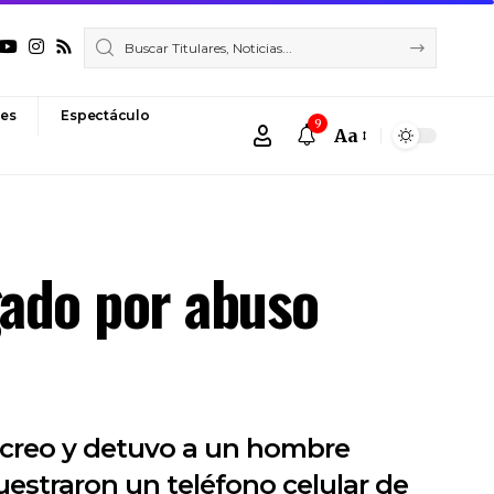
es
Espectáculo
9
Aa
Font
Resizer
gado por abuso
Recreo y detuvo a un hombre
uestraron un teléfono celular de