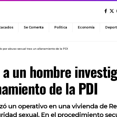
tacados
Se Comenta
Política
Economía
Deport
o por abuso sexual tras un allanamiento de la PDI
 a un hombre investi
namiento de la PDI
lizó un operativo en una vivienda de 
gridad sexual. En el procedimiento sec