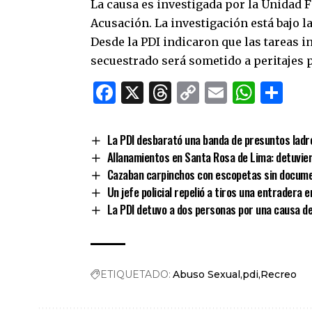
La causa es investigada por la Unidad F
Acusación. La investigación está bajo l
Desde la PDI indicaron que las tareas i
secuestrado será sometido a peritajes p
Facebook
X
Threads
Copy
Email
What
Co
Link
La PDI desbarató una banda de presuntos lad
Allanamientos en Santa Rosa de Lima: detuvier
Cazaban carpinchos con escopetas sin docume
Un jefe policial repelió a tiros una entradera e
La PDI detuvo a dos personas por una causa de
ETIQUETADO:
Abuso Sexual
pdi
Recreo