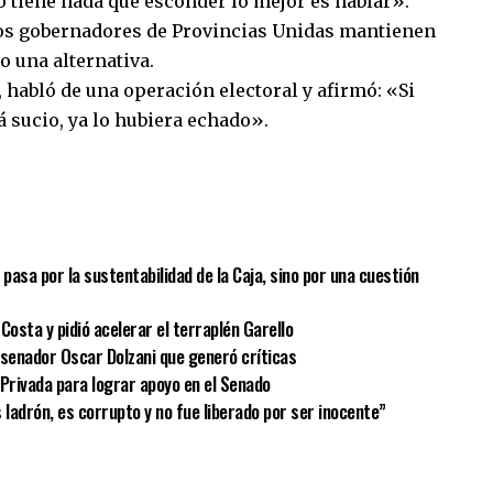
 tiene nada que esconder lo mejor es hablar».
 los gobernadores de Provincias Unidas mantienen
o una alternativa.
, habló de una operación electoral y afirmó: «Si
 sucio, ya lo hubiera echado».
sApp
mpartir
o pasa por la sustentabilidad de la Caja, sino por una cuestión
Costa y pidió acelerar el terraplén Garello
el senador Oscar Dolzani que generó críticas
 Privada para lograr apoyo en el Senado
s ladrón, es corrupto y no fue liberado por ser inocente”