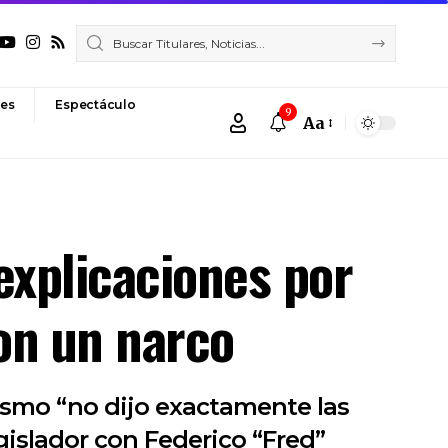
es
Espectáculo
9
Aa
Font
Resizer
 explicaciones por
on un narco
lismo “no dijo exactamente las
gislador con Federico “Fred”