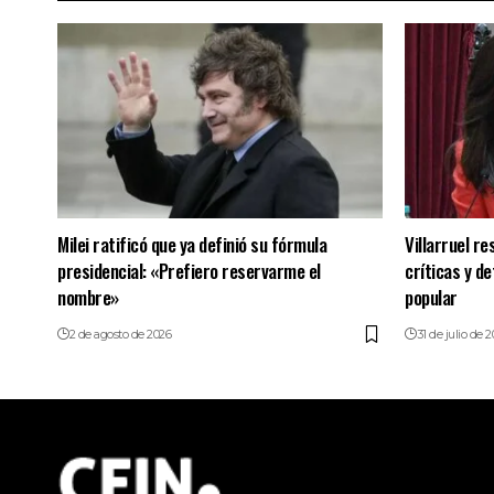
Milei ratificó que ya definió su fórmula
Villarruel re
presidencial: «Prefiero reservarme el
críticas y de
nombre»
popular
2 de agosto de 2026
31 de julio de 