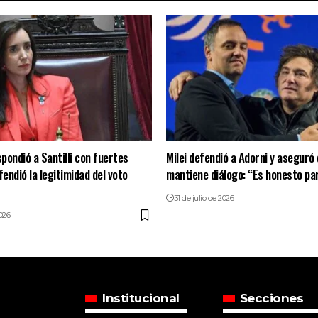
spondió a Santilli con fuertes
Milei defendió a Adorni y aseguró
fendió la legitimidad del voto
mantiene diálogo: “Es honesto pa
31 de julio de 2026
2026
Institucional
Secciones