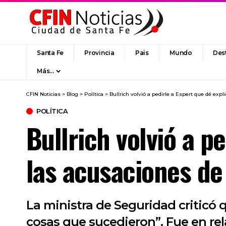
Santa Fe
Provincia
Pais
Mundo
Des
Más…
CFIN Noticias
>
Blog
>
Política
>
Bullrich volvió a pedirle a Espert que dé exp
POLÍTICA
Bullrich volvió a p
las acusaciones de
La ministra de Seguridad criticó 
cosas que sucedieron”. Fue en rel