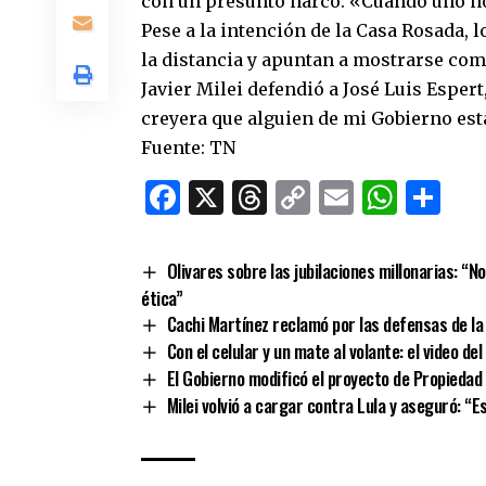
con un presunto narco: «Cuando uno no
Pese a la intención de la Casa Rosada,
la distancia y apuntan a mostrarse com
Javier Milei defendió a José Luis Espert
creyera que alguien de mi Gobierno está
Fuente: TN
Facebook
X
Threads
Copy
Email
What
Co
Link
Olivares sobre las jubilaciones millonarias: “N
ética”
Cachi Martínez reclamó por las defensas de la 
Con el celular y un mate al volante: el video d
El Gobierno modificó el proyecto de Propiedad
Milei volvió a cargar contra Lula y aseguró: “E