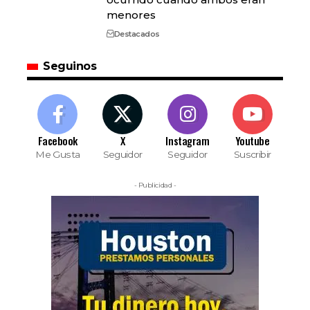
menores
Destacados
Seguinos
Facebook
X
Instagram
Youtube
Me Gusta
Seguidor
Seguidor
Suscribir
- Publicidad -