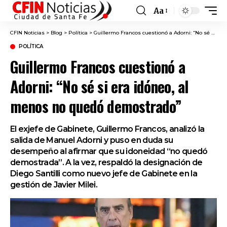
Aa
Font
Resizer
CFIN Noticias
>
Blog
>
Política
>
Guillermo Francos cuestionó a Adorni: “No sé si era idóneo, al menos no quedó demostrado”
POLÍTICA
Guillermo Francos cuestionó a
Adorni: “No sé si era idóneo, al
menos no quedó demostrado”
El exjefe de Gabinete, Guillermo Francos, analizó la
salida de Manuel Adorni y puso en duda su
desempeño al afirmar que su idoneidad “no quedó
demostrada”. A la vez, respaldó la designación de
Diego Santilli como nuevo jefe de Gabinete en la
gestión de Javier Milei.