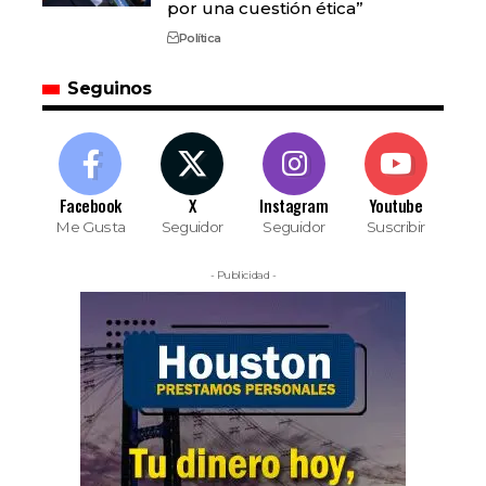
por una cuestión ética”
Política
Seguinos
Facebook
X
Instagram
Youtube
Me Gusta
Seguidor
Seguidor
Suscribir
- Publicidad -