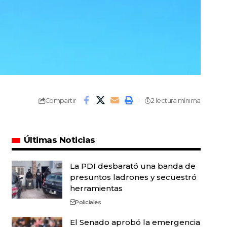
Compartir
2 lectura mínima
Últimas Noticias
La PDI desbarató una banda de
presuntos ladrones y secuestró
herramientas
Policiales
El Senado aprobó la emergencia