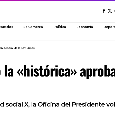
tacados
Se Comenta
Política
Economía
Deport
 en general de la Ley Bases
ó la «histórica» aprob
social X, la Oficina del Presidente v