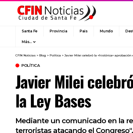
Santa Fe
Provincia
Pais
Mundo
Des
Más…
CFIN Noticias
>
Blog
>
Política
>
Javier Milei celebró la «histórica» aprobación
POLÍTICA
Javier Milei celebr
la Ley Bases
Mediante un comunicado en la red 
terroristas atacando el Congreso".