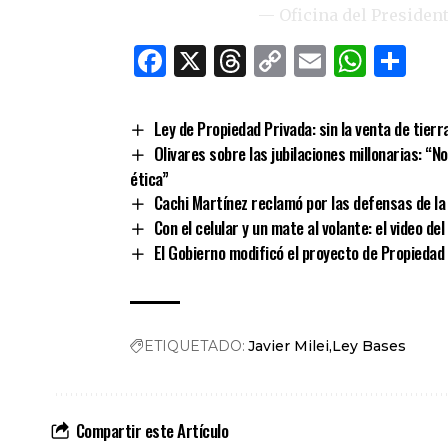
— Oficina del Preside
Facebook
X
Threads
Copy
Email
What
Co
Link
Ley de Propiedad Privada: sin la venta de tier
Olivares sobre las jubilaciones millonarias: “N
ética”
Cachi Martínez reclamó por las defensas de la 
Con el celular y un mate al volante: el video d
El Gobierno modificó el proyecto de Propiedad
ETIQUETADO:
Javier Milei
Ley Bases
Compartir este Artículo