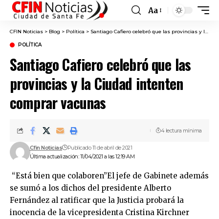
Aa
Font
Resizer
CFIN Noticias
>
Blog
>
Política
>
Santiago Cafiero celebró que las provincias y la Ciudad intenten comprar vacunas
POLÍTICA
Santiago Cafiero celebró que las
provincias y la Ciudad intenten
comprar vacunas
4 lectura mínima
Cfin Noticias
Publicado 11 de abril de 2021
Última actualización: 11/04/2021 a las 12:19 AM
“Está bien que colaboren”El jefe de Gabinete además
se sumó a los dichos del presidente Alberto
Fernández al ratificar que la Justicia probará la
inocencia de la vicepresidenta Cristina Kirchner