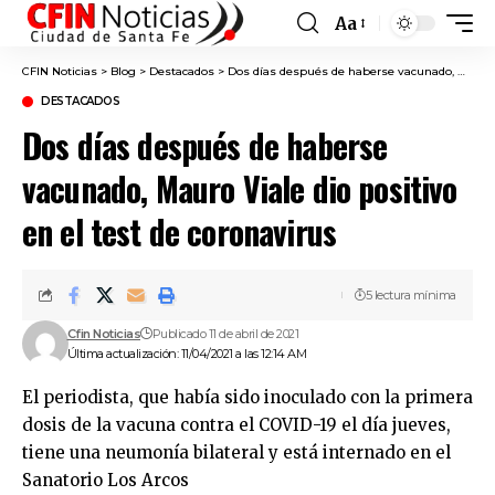
Aa
Font
Resizer
CFIN Noticias
>
Blog
>
Destacados
>
Dos días después de haberse vacunado, Mauro Viale dio positivo en el test de coronavirus
DESTACADOS
Dos días después de haberse
vacunado, Mauro Viale dio positivo
en el test de coronavirus
5 lectura mínima
Cfin Noticias
Publicado 11 de abril de 2021
Última actualización: 11/04/2021 a las 12:14 AM
El periodista, que había sido inoculado con la primera
dosis de la vacuna contra el COVID-19 el día jueves,
tiene una neumonía bilateral y está internado en el
Sanatorio Los Arcos