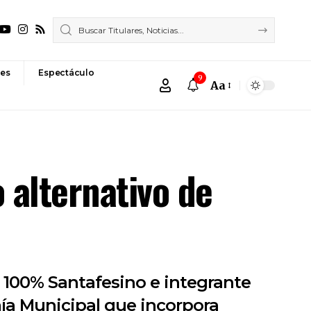
es
Espectáculo
9
Aa
Font
Resizer
 alternativo de
 100% Santafesino e integrante
mía Municipal que incorpora