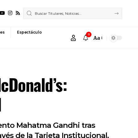
es
Espectáculo
9
Aa
Font
Resizer
cDonald’s:
l
iento Mahatma Gandhi tras
és de la Tarjeta Institucional.