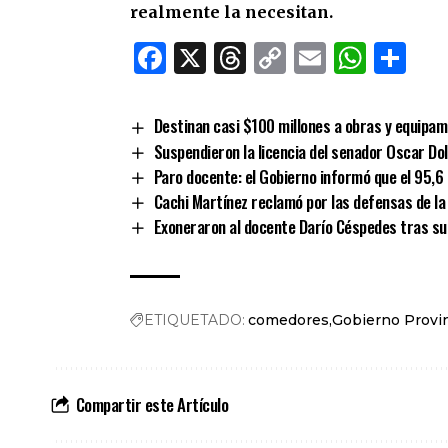
realmente la necesitan.
Facebook
X
Threads
Copy
Email
What
Co
Link
Destinan casi $100 millones a obras y equipam
Suspendieron la licencia del senador Oscar Do
Paro docente: el Gobierno informó que el 95,6
Cachi Martínez reclamó por las defensas de la 
Exoneraron al docente Darío Céspedes tras su 
ETIQUETADO:
comedores
Gobierno Provin
Compartir este Artículo