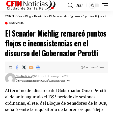
Aa
Font
Resizer
CFIN Noticias
>
Blog
>
Provincia
>
El Senador Michlig remarcó puntos flojos e inconsistencias en el discurso del Gobernador Perotti
PROVINCIA
El Senador Michlig remarcó puntos
flojos e inconsistencias en el
discurso del Gobernador Perotti
5 lectura mínima
Cfin Noticias
Publicado 2 de mayo de 2021
Última actualización: 02/05/2021 a las 4:55 PM
Al término del discurso del Gobernador Omar Perotti
al dejar inaugurado el 139° periodo de sesiones
ordinarias, el Pte. del Bloque de Senadores de la UCR,
señaló -ante la requisitoria de la prensa- que “dejo