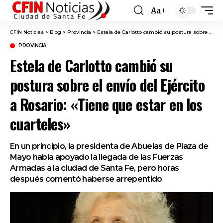
Aa
Font
Resizer
CFIN Noticias
>
Blog
>
Provincia
>
Estela de Carlotto cambió su postura sobre el envío del Ejército a Rosario: «Tiene que estar en los cuarteles»
PROVINCIA
Estela de Carlotto cambió su
postura sobre el envío del Ejército
a Rosario: «Tiene que estar en los
cuarteles»
En un principio, la presidenta de Abuelas de Plaza de
Mayo había apoyado la llegada de las Fuerzas
Armadas a la ciudad de Santa Fe, pero horas
después comentó haberse arrepentido