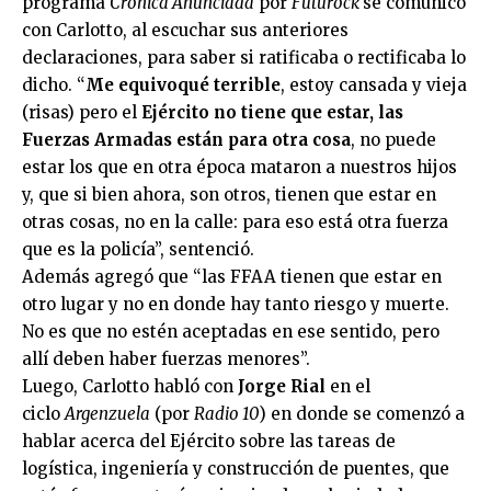
programa
Crónica Anunciada
por
Futuröck
se comunicó
con Carlotto, al escuchar sus anteriores
declaraciones, para saber si ratificaba o rectificaba lo
dicho. “
Me equivoqué terrible
, estoy cansada y vieja
(risas) pero el
Ejército no tiene que estar, las
Fuerzas Armadas están para otra cosa
, no puede
estar los que en otra época mataron a nuestros hijos
y, que si bien ahora, son otros, tienen que estar en
otras cosas, no en la calle: para eso está otra fuerza
que es la policía”, sentenció.
Además agregó que “las FFAA tienen que estar en
otro lugar y no en donde hay tanto riesgo y muerte.
No es que no estén aceptadas en ese sentido, pero
allí deben haber fuerzas menores”.
Luego, Carlotto habló con
Jorge Rial
en el
ciclo
Argenzuela
(por
Radio 10
) en donde se comenzó a
hablar acerca del Ejército sobre las tareas de
logística, ingeniería y construcción de puentes, que