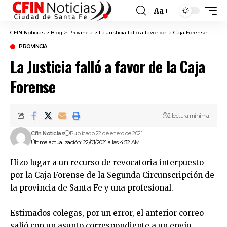
Aa
Font
Resizer
CFIN Noticias
>
Blog
>
Provincia
>
La Justicia falló a favor de la Caja Forense
PROVINCIA
La Justicia falló a favor de la Caja
Forense
2 lectura mínima
Cfin Noticias
Publicado 22 de enero de 2021
Última actualización: 22/01/2021 a las 4:32 AM
Hizo lugar a un recurso de revocatoria interpuesto
por la Caja Forense de la Segunda Circunscripción de
la provincia de Santa Fe y una profesional.
Estimados colegas, por un error, el anterior correo
salió con un asunto correspondiente a un envío