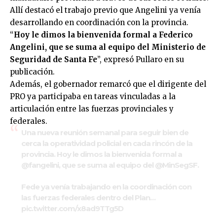
Allí destacó el trabajo previo que Angelini ya venía
desarrollando en coordinación con la provincia.
“
Hoy le dimos la bienvenida formal a Federico
Angelini, que se suma al equipo del Ministerio de
Seguridad de Santa Fe
”, expresó Pullaro en su
publicación.
Además, el gobernador remarcó que el dirigente del
PRO ya participaba en tareas vinculadas a la
articulación entre las fuerzas provinciales y
federales.
Una nueva reunión semanal para seguir bien de
cerca la operatividad policial en cada rincón de la
provincia. Hoy le dimos la bienvenida formal a
@fangelini
, que se suma al equipo del
@MinSegSF
.
Fede ya venía trabajando en la coordinación con
las fuerzas federales dentro del Plan…
pic.twitter.com/x8ad9TTg5D