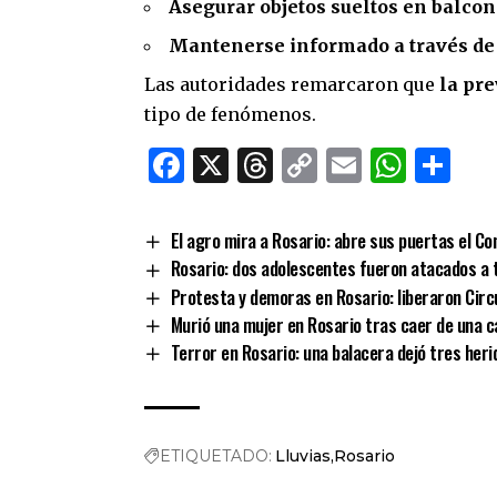
Asegurar objetos sueltos en balcon
Mantenerse informado a través de 
Las autoridades remarcaron que
la pre
tipo de fenómenos.
Facebook
X
Threads
Copy
Email
What
Co
Link
El agro mira a Rosario: abre sus puertas el 
Rosario: dos adolescentes fueron atacados a t
Protesta y demoras en Rosario: liberaron Circ
Murió una mujer en Rosario tras caer de una c
Terror en Rosario: una balacera dejó tres her
ETIQUETADO:
Lluvias
Rosario