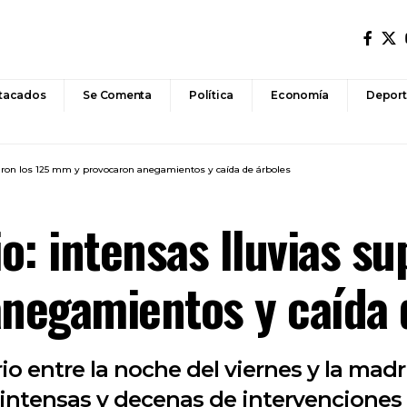
tacados
Se Comenta
Política
Economía
Deport
aron los 125 mm y provocaron anegamientos y caída de árboles
o: intensas lluvias su
negamientos y caída 
io entre la noche del viernes y la ma
intensas y decenas de intervenciones