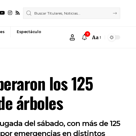
es
Espectáculo
9
Aa
Font
Resizer
peraron los 125
de árboles
drugada del sábado, con más de 125
 por emergencias en distintos