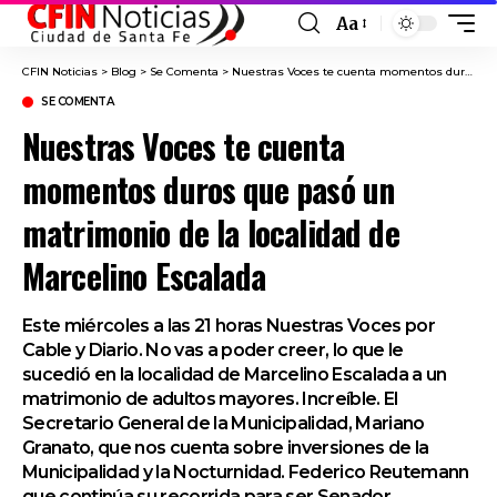
Aa
Font
Resizer
CFIN Noticias
>
Blog
>
Se Comenta
>
Nuestras Voces te cuenta momentos duros que pasó un matrimonio de la localidad de Marcelino Escalada
SE COMENTA
Nuestras Voces te cuenta
momentos duros que pasó un
matrimonio de la localidad de
Marcelino Escalada
Este miércoles a las 21 horas Nuestras Voces por
Cable y Diario. No vas a poder creer, lo que le
sucedió en la localidad de Marcelino Escalada a un
matrimonio de adultos mayores. Increíble. El
Secretario General de la Municipalidad, Mariano
Granato, que nos cuenta sobre inversiones de la
Municipalidad y la Nocturnidad. Federico Reutemann
que continúa su recorrida para ser Senador