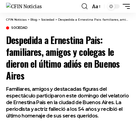
Aa
Font
Resizer
CFIN Noticias
>
Blog
>
Sociedad
>
Despedida a Ernestina Pais: familiares, amigos y colegas le dieron el último adiós en Buenos Aires
SOCIEDAD
Despedida a Ernestina Pais:
familiares, amigos y colegas le
dieron el último adiós en Buenos
Aires
Familiares, amigos y destacadas figuras del
espectáculo participaron este domingo del velatorio
de Ernestina Pais en la ciudad de Buenos Aires. La
periodista y actriz falleció a los 54 años y recibió el
último homenaje de sus seres queridos.