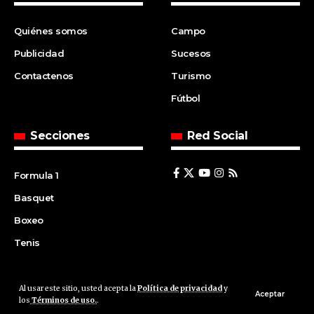
Quiénes somos
Campo
Publicidad
Sucesos
Contactenos
Turismo
Fútbol
Secciones
Red Social
Formula 1
Basquet
Boxeo
Tenis
Al usar este sitio, usted acepta la
Política de privacidad
y
© 2008 | Agencia Cfin.com.ar - Santa Fe - Argentina | All rights
Aceptar
los
Términos de uso.
.
reserved.