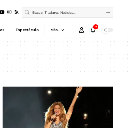
9
es
Espectáculo
Más…