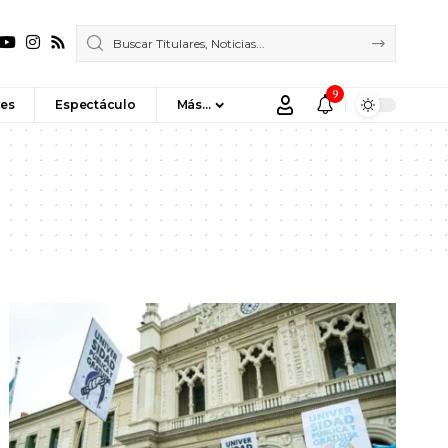
9
es
Espectáculo
Más…