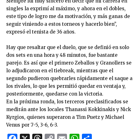
Siempre fui muy sincero en decir que mi carrera en
singles la exprimí al máximo, y ahora en el dobles,
este tipo de logro me da motivación, y más ganas de
seguir viniendo a estos torneos y hacerlo bien”,
expresó el tenista de 36 años.
Hay que resaltar que el duelo, que se definió en solo
dos sets en una hora y 48 minutos, fue bastante
parejo. Es así que el primero Zeballos y Granollers se
lo adjudicaron en el tiebreak, mientras que el
segundo pudieron quebrarles rápidamente el saque a
los rivales, lo que les permitió quedar en ventaja y,
posteriormente, quedarse con la victoria.
En la próxima ronda, los terceros preclasificados se
medirán ante los locales Thanassi Kokkinakis y Nick
Kyrgios, quienes superaron a Tim Puetz y Michael
Venus por 7-5, 3-6, 6-3.
Facebook
X
Threads
Copy
Email
WhatsApp
Comparti