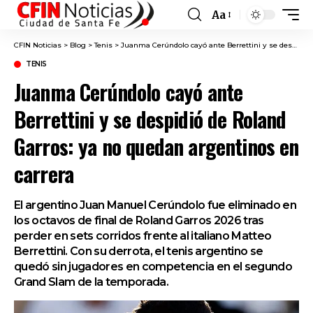
Aa
Font
Resizer
CFIN Noticias
>
Blog
>
Tenis
>
Juanma Cerúndolo cayó ante Berrettini y se despidió de Roland Garros: ya no quedan argentinos en carrera
TENIS
Juanma Cerúndolo cayó ante
Berrettini y se despidió de Roland
Garros: ya no quedan argentinos en
carrera
El argentino Juan Manuel Cerúndolo fue eliminado en
los octavos de final de Roland Garros 2026 tras
perder en sets corridos frente al italiano Matteo
Berrettini. Con su derrota, el tenis argentino se
quedó sin jugadores en competencia en el segundo
Grand Slam de la temporada.