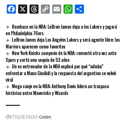
Facebook
X
Threads
Copy
Email
WhatsApp
Comparti
Link
Bombazo en la NBA: LeBron James deja a los Lakers y jugará
en Philadelphia 76ers
LeBron James deja Los Angeles Lakers y será agente libre: los
Warriors aparecen como favoritos
New York Knicks campeón de la NBA: remontó otra vez ante
Spurs y cortó una sequía de 53 años
Un ex entrenador de la NBA explicó por qué “odiaba”
enfrentar a Manu Ginóbili y la respuesta del argentino se volvió
viral
Mega canje en la NBA: Anthony Davis lidera un traspaso
histórico entre Mavericks y Wizards
ETIQUETADO:
Colón