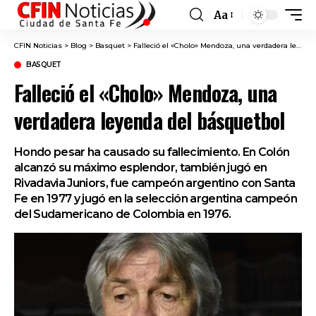
Aa
Font
Resizer
CFIN Noticias
>
Blog
>
Basquet
>
Falleció el «Cholo» Mendoza, una verdadera leyenda del básquetbol
BASQUET
Falleció el «Cholo» Mendoza, una
verdadera leyenda del básquetbol
Hondo pesar ha causado su fallecimiento. En Colón
alcanzó su máximo esplendor, también jugó en
Rivadavia Juniors, fue campeón argentino con Santa
Fe en 1977 y jugó en la selección argentina campeón
del Sudamericano de Colombia en 1976.