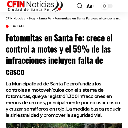
Aa
Font
Resizer
CFIN Noticias
>
Blog
>
Santa Fe
>
Fotomultas en Santa Fe: crece el control a motos y el 59% de las infracciones incluyen falta de casco
SANTA FE
Fotomultas en Santa Fe: crece el
control a motos y el 59% de las
infracciones incluyen falta de
casco
La Municipalidad de Santa Fe profundiza los
controles a motovehículos con el sistema de
fotomultas, que ya registró 1.300 infracciones en
menos de un mes, principalmente por no usar casco
y cruzar semáforos en rojo. La medida busca reducir
la siniestralidad y promover la seguridad vial.