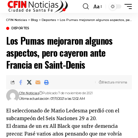
Aa
Font
Resizer
CFIN Noticias
>
Blog
>
Deportes
>
Los Pumas mejoraron algunos aspectos, pero cayeron ante Francia en Saint-Denis
DEPORTES
Los Pumas mejoraron algunos
aspectos, pero cayeron ante
Francia en Saint-Denis
8 lectura mínima
Cfin Noticias
Publicado 7 de noviembre de 2021
Última actualización: 07/11/2021 a las 12:02 AM
El seleccionado de Mario Ledesma perdió con el
subcampeón del Seis Naciones 29 a 20.
El drama de un ex All Black que sufre demencia
precoz: Pasé varios años pensando que me volvía