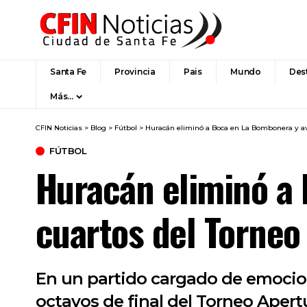
Santa Fe
Provincia
Pais
Mundo
Des
Más…
CFIN Noticias
>
Blog
>
Fútbol
>
Huracán eliminó a Boca en La Bombonera y av
FÚTBOL
Huracán eliminó a
cuartos del Torneo
En un partido cargado de emocion
octavos de final del Torneo Apert