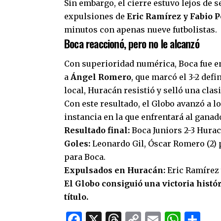
Sin embargo, el cierre estuvo lejos de s
expulsiones de
Eric Ramírez y Fabio 
minutos con apenas nueve futbolistas.
Boca reaccionó, pero no le alcanzó
Con superioridad numérica, Boca fue en
a
Ángel Romero
, que marcó el 3-2 defi
local, Huracán resistió y selló una clas
Con este resultado, el Globo avanzó a l
instancia en la que enfrentará al ganad
Resultado final:
Boca Juniors 2-3 Hurac
Goles:
Leonardo Gil, Óscar Romero (2)
para Boca.
Expulsados en Huracán:
Eric Ramírez 
El Globo consiguió una victoria histó
título.
Facebook
X
Threads
Copy
Email
What
Co