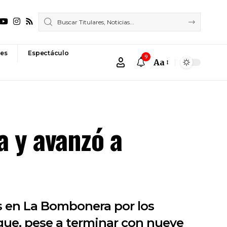
es
Espectáculo
9
Aa
Font
Resizer
 y avanzó a
s en La Bombonera por los
rgue, pese a terminar con nueve