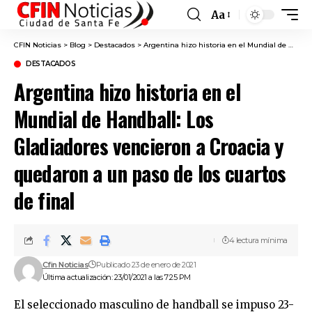
Aa
Font
Resizer
CFIN Noticias
>
Blog
>
Destacados
>
Argentina hizo historia en el Mundial de Handball: Los Gladiadores vencieron a Croacia y quedaron a un paso de los cuartos de final
DESTACADOS
Argentina hizo historia en el
Mundial de Handball: Los
Gladiadores vencieron a Croacia y
quedaron a un paso de los cuartos
de final
4 lectura mínima
Cfin Noticias
Publicado 23 de enero de 2021
Última actualización: 23/01/2021 a las 7:25 PM
El seleccionado masculino de handball se impuso 23-