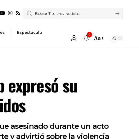
es
Espectáculo
9
Aa
Font
Resizer
p expresó su
idos
 fue asesinado durante un acto
e y advirtió sobre la violencia