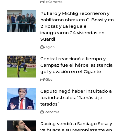
Se Comenta
Pullaro y Michlig recorrieron y
habiltaron obras en C. Bossi y en
2 Rosas y La legua e
inauguraron 24 viviendas en
Suardi
Región
Central reaccionó a tiempo y
Campaz fue el héroe: asistencia,
gol y ovación en el Gigante
Fútbol
Caputo negó haber insultado a
los industriales: “Jamás dije
tarados”
Economía
Racing vendió a Santiago Sosa y
ya busca a su reemplazante en