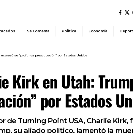
tacados
Se Comenta
Política
Economía
Deport
p expresó su “profunda preocupación” por Estados Unidos
ie Kirk en Utah: Trum
ación” por Estados Un
or de Turning Point USA, Charlie Kirk,
p, su aliado político, lamentó la muert