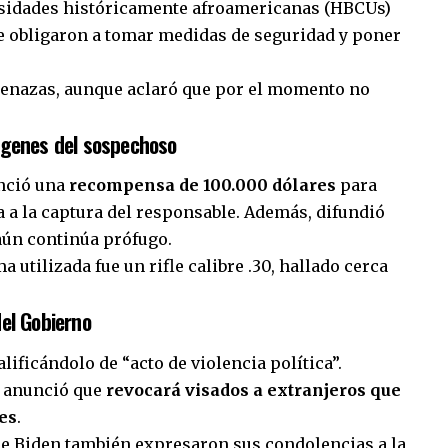
ersidades históricamente afroamericanas (HBCUs)
 obligaron a tomar medidas de seguridad y poner
 amenazas, aunque aclaró que por el momento no
ágenes del sospechoso
unció una
recompensa de 100.000 dólares
para
 a la captura del responsable. Además, difundió
aún continúa prófugo.
utilizada fue un rifle calibre .30, hallado cerca
el Gobierno
lificándolo de “acto de violencia política”.
 anunció que
revocará visados a extranjeros que
es
.
e Biden también expresaron sus condolencias a la