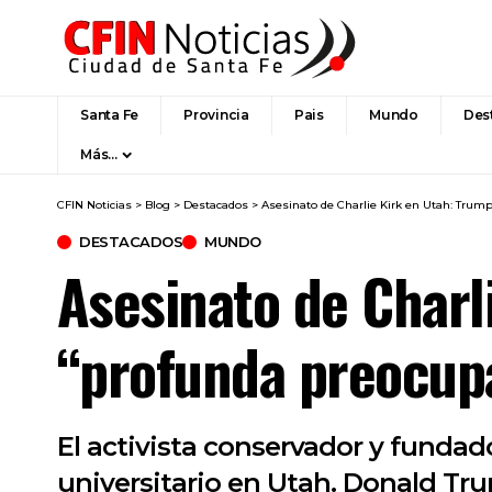
Santa Fe
Provincia
Pais
Mundo
Des
Más…
CFIN Noticias
>
Blog
>
Destacados
>
Asesinato de Charlie Kirk en Utah: Trum
DESTACADOS
MUNDO
Asesinato de Charl
“profunda preocup
El activista conservador y fundad
universitario en Utah. Donald Trum