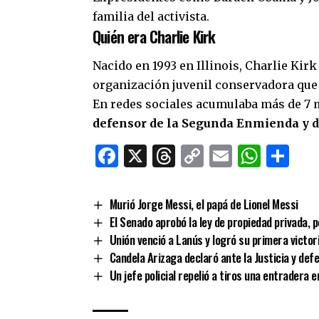
familia del activista.
Quién era Charlie Kirk
Nacido en 1993 en Illinois, Charlie Kir
organización juvenil conservadora que 
En redes sociales acumulaba más de 7 
defensor de la Segunda Enmienda y d
Facebook
X
Threads
Copy
Email
What
Co
Link
Murió Jorge Messi, el papá de Lionel Messi
El Senado aprobó la ley de propiedad privada, 
Unión venció a Lanús y logró su primera victor
Candela Arizaga declaró ante la Justicia y def
Un jefe policial repelió a tiros una entradera e