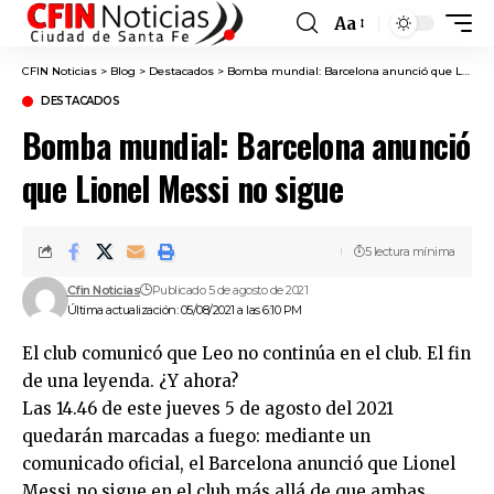
Aa
Font
Resizer
CFIN Noticias
>
Blog
>
Destacados
>
Bomba mundial: Barcelona anunció que Lionel Messi no sigue
DESTACADOS
Bomba mundial: Barcelona anunció
que Lionel Messi no sigue
5 lectura mínima
Cfin Noticias
Publicado 5 de agosto de 2021
Última actualización: 05/08/2021 a las 6:10 PM
El club comunicó que Leo no continúa en el club. El fin
de una leyenda. ¿Y ahora?
Las 14.46 de este jueves 5 de agosto del 2021
quedarán marcadas a fuego: mediante un
comunicado oficial, el Barcelona anunció que Lionel
Messi no sigue en el club más allá de que ambas